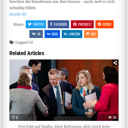
brechen die Emotionen aus ihm heraus – auch, weil er sich
schuldig fühlte.
Quelle SZ
TWITTER
FACEBOOK
PINTEREST
REDDIT
Share:
VK
DIGG
LINKEDIN
MIX
Tagged
SZ
Related Articles
0
30
Frei folgt auf Spahn: Eine Befreiung, aber noch kein