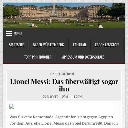
Skip
to
content
MENU
STARTSEITE
BADEN-WÜRTTEMBERG
FAHRRAD
EBOOK LESESTOFF
TOPP PRINTBÜCHER
IMPRESSUM UND DATENSCHUTZ
POSTED
ÜBERREGIONAL
IN
Lionel Messi: Das überwältigt sogar
ihn
BLOGGER
8. JULI 2026
Was für eine Remontada: Argentinien steht gegen Ägypten
vor dem Aus, ehe Lionel Messi das Spiel herumreißt. Danach