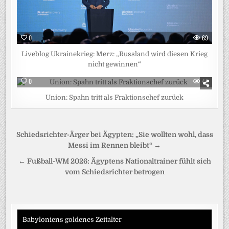
0
69
Liveblog Ukrainekrieg: Merz: „Russland wird diesen Krieg
nicht gewinnen“
0
44
Union: Spahn tritt als Fraktionschef zurück
Beitragsnavigation
Schiedsrichter-Ärger bei Ägypten: „Sie wollten wohl, dass
Messi im Rennen bleibt“ →
← Fußball-WM 2026: Ägyptens Nationaltrainer fühlt sich
vom Schiedsrichter betrogen
Babyloniens goldenes Zeitalter