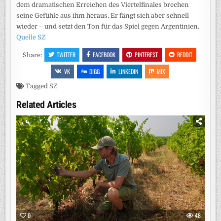
dem dramatischen Erreichen des Viertelfinales brechen
seine Gefühle aus ihm heraus. Er fängt sich aber schnell
wieder – und setzt den Ton für das Spiel gegen Argentinien.
Quelle SZ
TWITTER
FACEBOOK
PINTEREST
REDDIT
Share:
VK
DIGG
LINKEDIN
MIX
Tagged
SZ
Related Articles
0
48