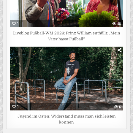
0
48
Liveblog Fußball-WM 2026: Prinz William enthüllt: „Mein
Vater hasst Fußball“
0
6
Jugend im Osten: Widerstand muss man sich leisten
können