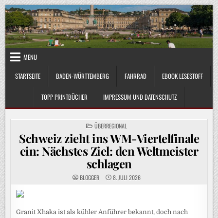
Skip
to
content
MENU
STARTSEITE
BADEN-WÜRTTEMBERG
FAHRRAD
EBOOK LESESTOFF
TOPP PRINTBÜCHER
IMPRESSUM UND DATENSCHUTZ
POSTED
ÜBERREGIONAL
IN
Schweiz zieht ins WM-Viertelfinale
ein: Nächstes Ziel: den Weltmeister
schlagen
BLOGGER
8. JULI 2026
Granit Xhaka ist als kühler Anführer bekannt, doch nach