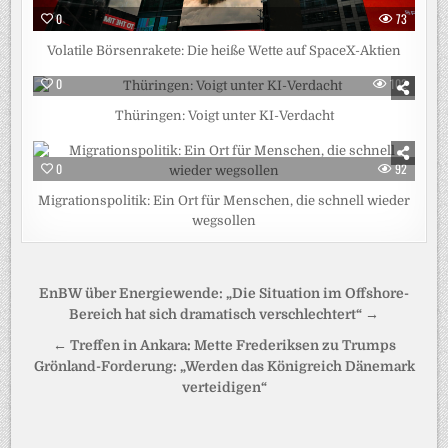
0
73
Volatile Börsenrakete: Die heiße Wette auf SpaceX-Aktien
0
102
Thüringen: Voigt unter KI-Verdacht
0
92
Migrationspolitik: Ein Ort für Menschen, die schnell wieder
wegsollen
Beitragsnavigation
EnBW über Energiewende: „Die Situation im Offshore-
Bereich hat sich dramatisch verschlechtert“ →
← Treffen in Ankara: Mette Frederiksen zu Trumps
Grönland-Forderung: „Werden das Königreich Dänemark
verteidigen“