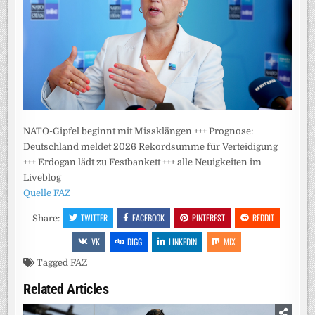
NATO-Gipfel beginnt mit Missklängen +++ Prognose:
Deutschland meldet 2026 Rekordsumme für Verteidigung
+++ Erdogan lädt zu Festbankett +++ alle Neuigkeiten im
Liveblog
Quelle FAZ
TWITTER
FACEBOOK
PINTEREST
REDDIT
Share:
VK
DIGG
LINKEDIN
MIX
Tagged
FAZ
Related Articles