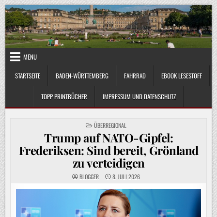
Skip
to
content
MENU
STARTSEITE
BADEN-WÜRTTEMBERG
FAHRRAD
EBOOK LESESTOFF
TOPP PRINTBÜCHER
IMPRESSUM UND DATENSCHUTZ
POSTED
ÜBERREGIONAL
IN
Trump auf NATO-Gipfel:
Frederiksen: Sind bereit, Grönland
zu verteidigen
BLOGGER
8. JULI 2026