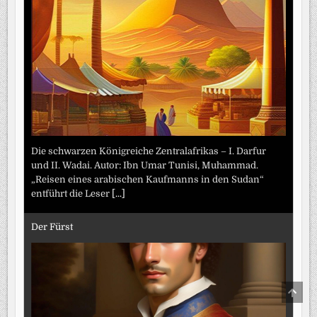
Die schwarzen Königreiche Zentralafrikas – I. Darfur
und II. Wadai. Autor: Ibn Umar Tunisi, Muhammad.
„Reisen eines arabischen Kaufmanns in den Sudan“
entführt die Leser
[...]
Der Fürst
SCRO
TO
TOP