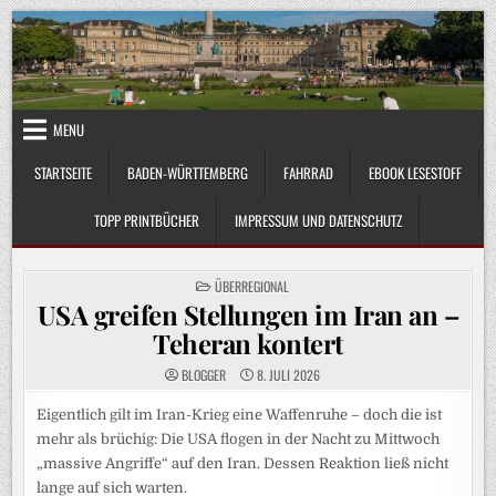
Skip
to
content
MENU
STARTSEITE
BADEN-WÜRTTEMBERG
FAHRRAD
EBOOK LESESTOFF
TOPP PRINTBÜCHER
IMPRESSUM UND DATENSCHUTZ
POSTED
ÜBERREGIONAL
IN
USA greifen Stellungen im Iran an –
Teheran kontert
BLOGGER
8. JULI 2026
Eigentlich gilt im Iran-Krieg eine Waffenruhe – doch die ist
mehr als brüchig: Die USA flogen in der Nacht zu Mittwoch
„massive Angriffe“ auf den Iran. Dessen Reaktion ließ nicht
lange auf sich warten.