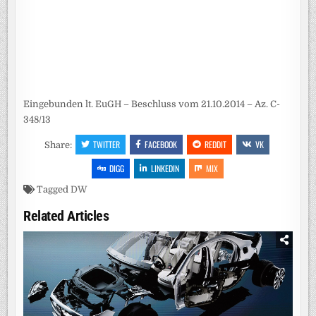
Eingebunden lt. EuGH – Beschluss vom 21.10.2014 – Az. C-
348/13
TWITTER
FACEBOOK
REDDIT
VK
Share:
DIGG
LINKEDIN
MIX
Tagged
DW
Related Articles