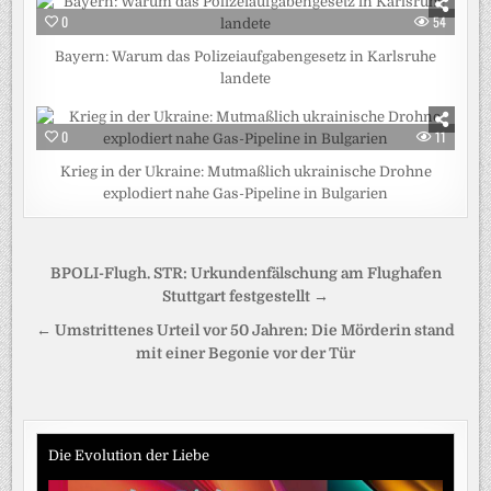
0
54
Bayern: Warum das Polizeiaufgabengesetz in Karlsruhe
landete
0
11
Krieg in der Ukraine: Mutmaßlich ukrainische Drohne
explodiert nahe Gas-Pipeline in Bulgarien
Beitragsnavigation
BPOLI-Flugh. STR: Urkundenfälschung am Flughafen
Stuttgart festgestellt →
← Umstrittenes Urteil vor 50 Jahren: Die Mörderin stand
mit einer Begonie vor der Tür
Die Evolution der Liebe