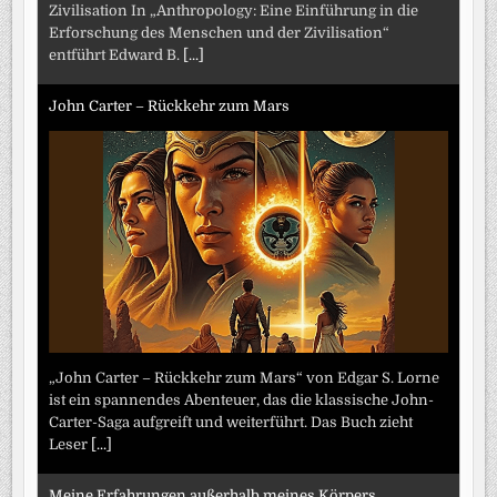
Zivilisation In „Anthropology: Eine Einführung in die
Erforschung des Menschen und der Zivilisation“
entführt Edward B.
[...]
John Carter – Rückkehr zum Mars
„John Carter – Rückkehr zum Mars“ von Edgar S. Lorne
ist ein spannendes Abenteuer, das die klassische John-
Carter-Saga aufgreift und weiterführt. Das Buch zieht
Leser
[...]
Meine Erfahrungen außerhalb meines Körpers