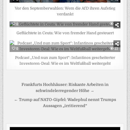
Vor den Septemberwahlen: Wem die AfD ihren Aufstieg
verdankt
0
25
Geflüchtete in Ceuta: Wie von fremder Hand gesteuert
0
22
Podcast „Und nun zum Sport“: Infantinos gescheiterter
Investoren-Deal: Wie es im Weltfußball weitergeht
Beitragsnavigation
Frankfurts Hochhäuser: Riskante Arbeiten in
schwindelerregender Höhe →
← Trump auf NATO-Gipfel: Wadephul nennt Trumps
Aussagen „irritierend“