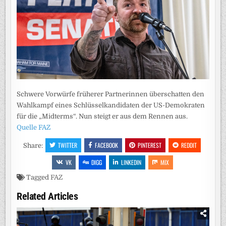
Schwere Vorwürfe früherer Partnerinnen überschatten den
Wahlkampf eines Schlüsselkandidaten der US-Demokraten
für die „Midterms“. Nun steigt er aus dem Rennen aus.
Quelle FAZ
TWITTER
FACEBOOK
PINTEREST
REDDIT
Share:
VK
DIGG
LINKEDIN
MIX
Tagged
FAZ
Related Articles