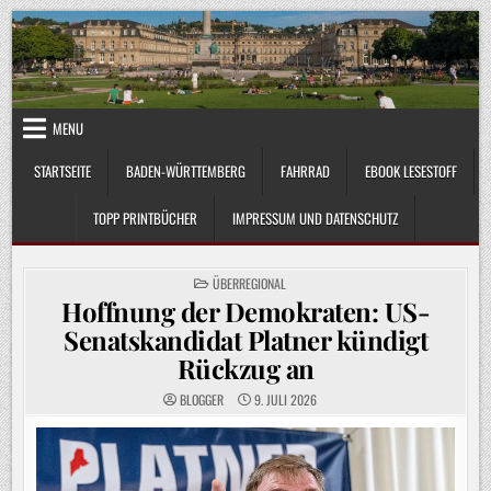
Skip
to
content
MENU
STARTSEITE
BADEN-WÜRTTEMBERG
FAHRRAD
EBOOK LESESTOFF
TOPP PRINTBÜCHER
IMPRESSUM UND DATENSCHUTZ
POSTED
ÜBERREGIONAL
IN
Hoffnung der Demokraten: US-
Senatskandidat Platner kündigt
Rückzug an
BLOGGER
9. JULI 2026