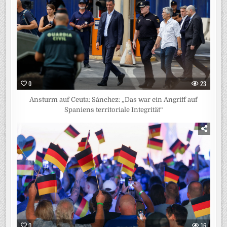
0
23
Ansturm auf Ceuta: Sánchez: „Das war ein Angriff auf
Spaniens territoriale Integrität“
0
16