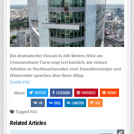
Ein dramatischer Einsatz in 240 Metern Höhe am
Commerzbank-Turm zeigt erst kürzlich, wie riskant
Arbeiten an Hochhausfassaden sind. Fassadenreiniger und
Höhenretter sprechen über ihren Alltag.
Quelle FAZ
TWITTER
FACEBOOK
PINTEREST
REDDIT
Share:
VK
DIGG
LINKEDIN
MIX
Tagged
FAZ
Related Articles