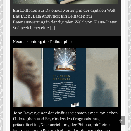
Ein Leitfaden zur Datenauswertung in der digitalen Welt
Das Buch „Data Analytics: Ein Leitfaden zur
Datenauswertung in der digitalen Welt“ von Klaus-Dieter
Sedlacek bietet eine
[...]
Neuausrichtung der Philosophie
John Dewey, einer der einflussreichsten amerikanischen
Philosophen und Begründer des Pragmatismus,
SCRO
TO
präsentiert in „Neuausrichtung der Philosophie“ eine
TOP
bahnbrechende Rekonstruktion der philosophischen