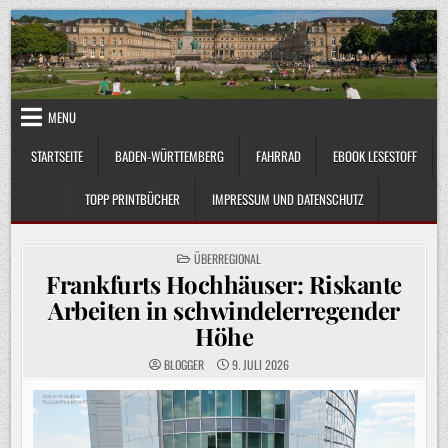
Skip
to
content
MENU
STARTSEITE
BADEN-WÜRTTEMBERG
FAHRRAD
EBOOK LESESTOFF
TOPP PRINTBÜCHER
IMPRESSUM UND DATENSCHUTZ
POSTED
ÜBERREGIONAL
IN
Frankfurts Hochhäuser: Riskante
Arbeiten in schwindelerregender
Höhe
BLOGGER
9. JULI 2026