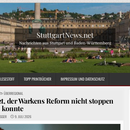
StuttgartNews.net
Nachrichten aus Stuttgart und Baden-Württemberg
LESESTOFF
TOPP PRINTBÜCHER
IMPRESSUM UND DATENSCHUTZ
POSTED
ÜBERREGIONAL
IN
t, der Warkens Reform nicht stoppen
konnte
OGGER
9. JULI 2026