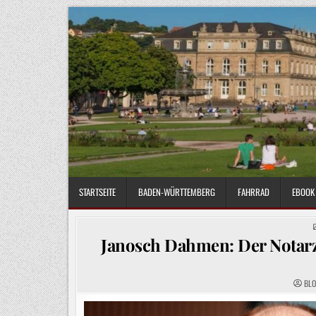
Skip
to
content
STARTSEITE
BADEN-WÜRTTEMBERG
FAHRRAD
EBOOK 
Janosch Dahmen: Der Notarz
BL