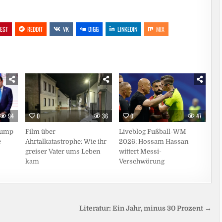
REST
REDDIT
VK
DIGG
LINKEDIN
MIX
0
36
0
47
94
Film über
Liveblog Fußball-WM
Trump
Ahrtalkatastrophe: Wie ihr
2026: Hossam Hassan
e
greiser Vater ums Leben
wittert Messi-
kam
Verschwörung
Literatur: Ein Jahr, minus 30 Prozent →