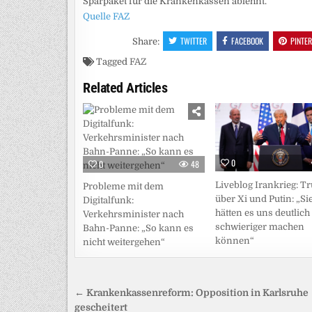
Sparpaket für die Krankenkassen ablehnt.
Quelle FAZ
TWITTER
FACEBOOK
PINTE
Share:
Tagged
FAZ
Related Articles
0
0
48
Liveblog Irankrieg: 
Probleme mit dem
über Xi und Putin: „Si
Digitalfunk:
hätten es uns deutlich
Verkehrsminister nach
schwieriger machen
Bahn-Panne: „So kann es
können“
nicht weitergehen“
Beitragsnavigation
← Krankenkassenreform: Opposition in Karlsruhe
gescheitert