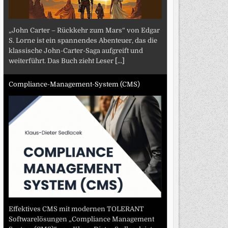
„John Carter – Rückkehr zum Mars“ von Edgar
S. Lorne ist ein spannendes Abenteuer, das die
klassische John-Carter-Saga aufgreift und
weiterführt. Das Buch zieht Leser
[...]
Compliance-Management-System (CMS)
Effektives CMS mit modernen TOLERANT
Softwarelösungen „Compliance Management