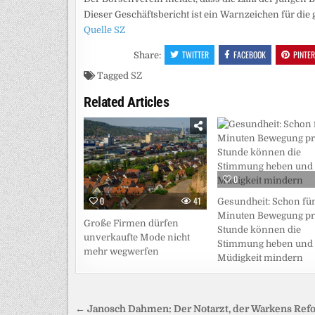
Dieser Geschäftsbericht ist ein Warnzeichen für die 
Quelle SZ
TWITTER
FACEBOOK
PINTE
Share:
Tagged
SZ
Related Articles
0
0
41
Gesundheit: Schon fü
Minuten Bewegung p
Große Firmen dürfen
Stunde können die
unverkaufte Mode nicht
Stimmung heben und
mehr wegwerfen
Müdigkeit mindern
Beitragsnavigation
← Janosch Dahmen: Der Notarzt, der Warkens Ref