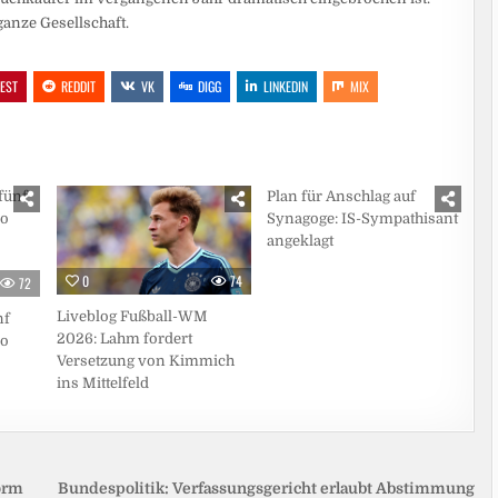
ganze Gesellschaft.
REST
REDDIT
VK
DIGG
LINKEDIN
MIX
0
37
Plan für Anschlag auf
Synagoge: IS-Sympathisant
angeklagt
0
74
72
Liveblog Fußball-WM
nf
2026: Lahm fordert
ro
Versetzung von Kimmich
ins Mittelfeld
orm
Bundespolitik: Verfassungsgericht erlaubt Abstimmung