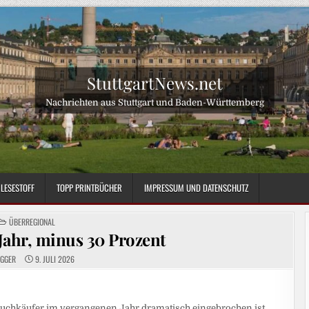
StuttgartNews.net
Nachrichten aus Stuttgart und Baden-Württemberg
LESESTOFF
TOPP PRINTBÜCHER
IMPRESSUM UND DATENSCHUTZ
POSTED
ÜBERREGIONAL
IN
 Jahr, minus 30 Prozent
OGGER
9. JULI 2026
Buchkäufer im vergangenen Jahr dramatisch eingebrochen ist.