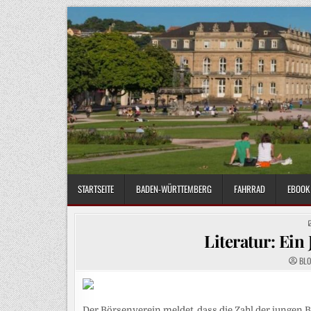
Skip
to
content
STARTSEITE
BADEN-WÜRTTEMBERG
FAHRRAD
EBOOK 
Literatur: Ein
BL
Der Börsenverein meldet, dass die Zahl der jungen 