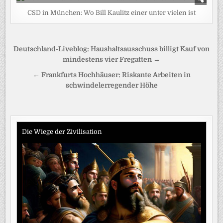
CSD in München: Wo Bill Kaulitz einer unter vielen ist
Beitragsnavigation
Deutschland-Liveblog: Haushaltsausschuss billigt Kauf von
mindestens vier Fregatten →
← Frankfurts Hochhäuser: Riskante Arbeiten in
schwindelerregender Höhe
Die Wiege der Zivilisation