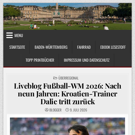
Skip
to
content
MENU
STARTSEITE
BADEN-WÜRTTEMBERG
FAHRRAD
EBOOK LESESTOFF
TOPP PRINTBÜCHER
IMPRESSUM UND DATENSCHUTZ
POSTED
ÜBERREGIONAL
IN
Liveblog Fußball-WM 2026: Nach
neun Jahren: Kroatien-Trainer
Dalic tritt zurück
BLOGGER
9. JULI 2026