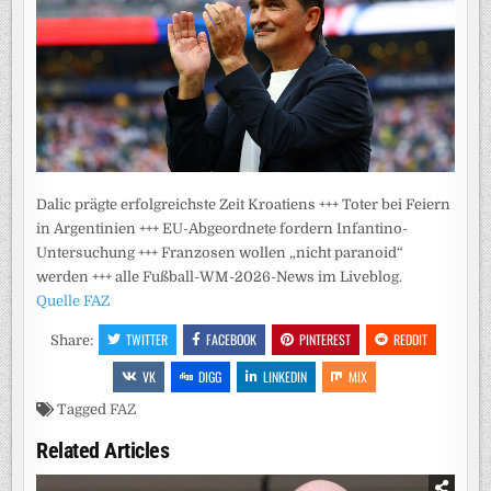
Dalic prägte erfolgreichste Zeit Kroatiens +++ Toter bei Feiern
in Argentinien +++ EU-Abgeordnete fordern Infantino-
Untersuchung +++ Franzosen wollen „nicht paranoid“
werden +++ alle Fußball-WM-2026-News im Liveblog.
Quelle FAZ
TWITTER
FACEBOOK
PINTEREST
REDDIT
Share:
VK
DIGG
LINKEDIN
MIX
Tagged
FAZ
Related Articles