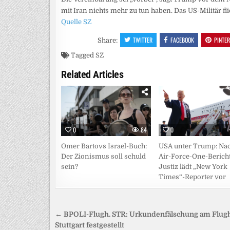
mit Iran nichts mehr zu tun haben. Das US-Militär flie
Quelle SZ
TWITTER
FACEBOOK
PINTE
Share:
Tagged
SZ
Related Articles
0
84
0
Omer Bartovs Israel-Buch:
USA unter Trump: Na
Der Zionismus soll schuld
Air-Force-One-Bericht
sein?
Justiz lädt „New York
Times“-Reporter vor
Beitragsnavigation
← BPOLI-Flugh. STR: Urkundenfälschung am Flug
Stuttgart festgestellt