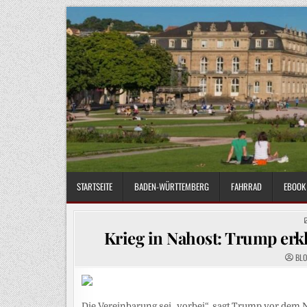
Skip
to
content
STARTSEITE
BADEN-WÜRTTEMBERG
FAHRRAD
EBOOK 
Krieg in Nahost: Trump erkl
BL
Die Vereinbarung sei „vorbei“, sagt Trump vor ⁠dem 