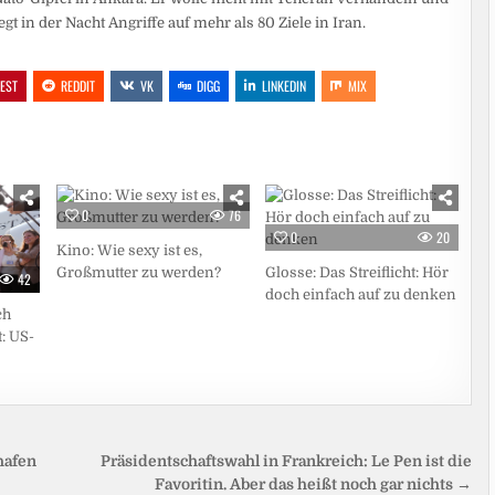
gt in der Nacht Angriffe auf mehr als 80 Ziele in Iran.
REST
REDDIT
VK
DIGG
LINKEDIN
MIX
0
76
0
20
Kino: Wie sexy ist es,
Großmutter zu werden?
Glosse: Das Streiflicht: Hör
42
doch einfach auf zu denken
ch
: US-
hafen
Präsidentschaftswahl in Frankreich: Le Pen ist die
Favoritin. Aber das heißt noch gar nichts →