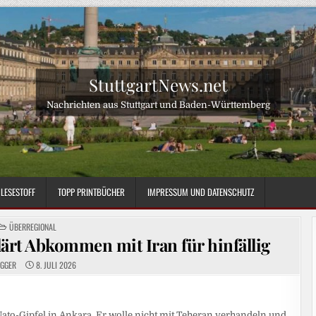
StuttgartNews.net
Nachrichten aus Stuttgart und Baden-Württemberg
LESESTOFF
TOPP PRINTBÜCHER
IMPRESSUM UND DATENSCHUTZ
POSTED
ÜBERREGIONAL
IN
ärt Abkommen mit Iran für hinfällig
OGGER
8. JULI 2026
Nato-Gipfel in Ankara. Er wolle nicht mit Teheran verhandeln und