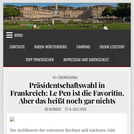
Skip
to
content
MENU
STARTSEITE
BADEN-WÜRTTEMBERG
FAHRRAD
EBOOK LESESTOFF
TOPP PRINTBÜCHER
IMPRESSUM UND DATENSCHUTZ
POSTED
ÜBERREGIONAL
IN
Präsidentschaftswahl in
Frankreich: Le Pen ist die Favoritin.
Aber das heißt noch gar nichts
BLOGGER
8. JULI 2026
Die Anführerin der extremen Rechten will nächstes Jahr