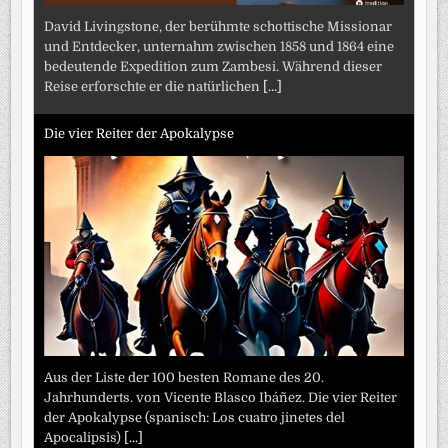
David Livingstone, der berühmte schottische Missionar
und Entdecker, unternahm zwischen 1858 und 1864 eine
bedeutende Expedition zum Zambesi. Während dieser
Reise erforschte er die natürlichen
[...]
Die vier Reiter der Apokalypse
Aus der Liste der 100 besten Romane des 20.
Jahrhunderts. von Vicente Blasco Ibáñez. Die vier Reiter
der Apokalypse (spanisch: Los cuatro jinetes del
Apocalipsis)
[...]