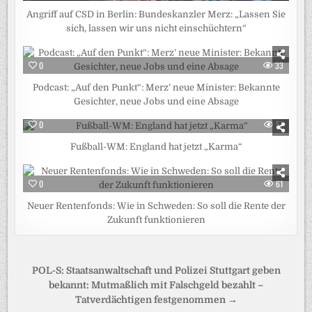
Angriff auf CSD in Berlin: Bundeskanzler Merz: „Lassen Sie
sich, lassen wir uns nicht einschüchtern“
0
33
Podcast: „Auf den Punkt“: Merz’ neue Minister: Bekannte
Gesichter, neue Jobs und eine Absage
0
57
Fußball-WM: England hat jetzt „Karma“
0
61
Neuer Rentenfonds: Wie in Schweden: So soll die Rente der
Zukunft funktionieren
Beitragsnavigation
POL-S: Staatsanwaltschaft und Polizei Stuttgart geben
bekannt: Mutmaßlich mit Falschgeld bezahlt –
Tatverdächtigen festgenommen →