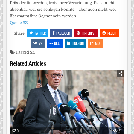
Präsidentin werden, trotz ihrer Verurteilung. Es ist nicht
absehbar, wer sie schlagen könnte – aber auch nicht, wer
überhaupt ihre Gegner sein werden.
Quelle SZ
TWITTER
FACEBOOK
PINTEREST
REDDIT
Share:
VK
DIGG
LINKEDIN
MIX
Tagged
SZ
Related Articles
0
27